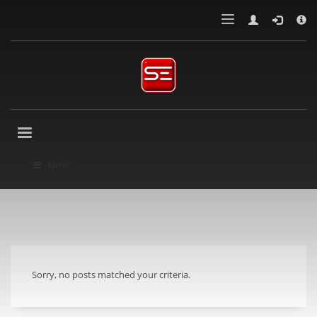
×
LENGUAJE
Powered by
Translate
Menu
Sorry, no posts matched your criteria.