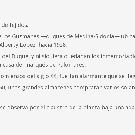
de tejidos.
de los Guzmanes —duques de Medina-Sidonia— ubicad
 Alberty López, hacia 1928.
 del Duque, y ni siquiera quedaban los inmemoriable
la casa del marqués de Palomares.
 y comienzos del siglo XX, fue tan alarmante que se ll
960, unos grandes almacenes compraran varios solares
 se observa por el claustro de la planta baja una a