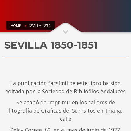
HOME
SEVILLA 1850
SEVILLA 1850
SEVILLA 1850-1851
La publicación facsímil de este libro ha sido
editada por la Sociedad de Bibliófilos Andaluces
Se acabó de imprimir en los talleres de
litografía de Graficas del Sur, sitos en Triana,
calle
Pelay Correa, 62, en el mes de junio de 1977.