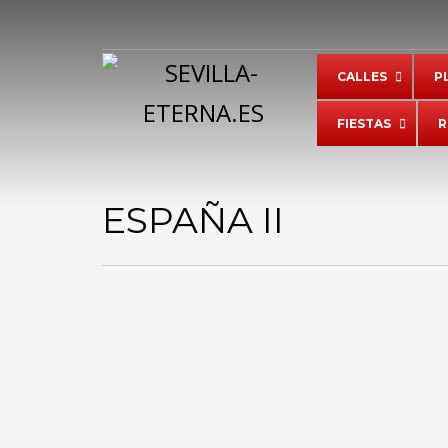
LENGUAJE
CALLES
P
FIESTAS
R
Powered by
Translate
ESPAÑA II