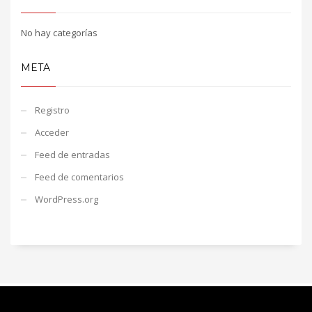
No hay categorías
META
Registro
Acceder
Feed de entradas
Feed de comentarios
WordPress.org